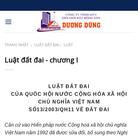
Skip
to
content
TRANG NHẤT
LUẬT ĐẤT ĐAI
LUẬT
/
/
Luật đất đai - chương I
LUẬT
ĐẤT ĐAI
CỦA QUỐC HỘI NƯỚC CỘNG HÒA XÃ HỘI
CHỦ NGHĨA VIỆT NAM
SỐ13/2003/QH11 VỀ ĐẤT ĐAI
Căn cứ vào Hiến pháp nước Cộng hoà xã hội chủ nghĩa
Việt Nam năm 1992 đã được sửa đổi, bổ sung theo Nghị