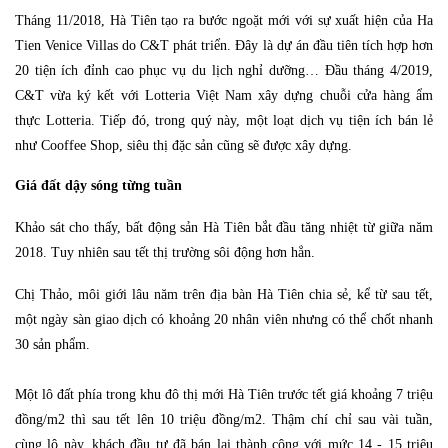
Tháng 11/2018, Hà Tiên tạo ra bước ngoặt mới với sự xuất hiện của Ha
Tien Venice Villas do C&T phát triển. Đây là dự án đầu tiên tích hợp hơn
20 tiện ích đỉnh cao phục vụ du lịch nghỉ dưỡng… Đầu tháng 4/2019,
C&T vừa ký kết với Lotteria Việt Nam xây dựng chuỗi cửa hàng ẩm
thực Lotteria. Tiếp đó, trong quý này, một loạt dịch vụ tiện ích bán lẻ
như Cooffee Shop, siêu thị đặc sản cũng sẽ được xây dựng.
Giá đất dậy sóng từng tuần
Khảo sát cho thấy, bất động sản Hà Tiên bắt đầu tăng nhiệt từ giữa năm
2018. Tuy nhiên sau tết thị trường sôi động hơn hẳn.
Chị Thảo, môi giới lâu năm trên địa bàn Hà Tiên chia sẻ, kể từ sau tết,
một ngày sàn giao dịch có khoảng 20 nhân viên nhưng có thể chốt nhanh
30 sản phẩm.
Một lô đất phía trong khu đô thị mới Hà Tiên trước tết giá khoảng 7 triệu
đồng/m2 thì sau tết lên 10 triệu đồng/m2. Thậm chí chỉ sau vài tuần,
cùng lô này, khách đầu tư đã bán lại thành công với mức 14 - 15 triệu