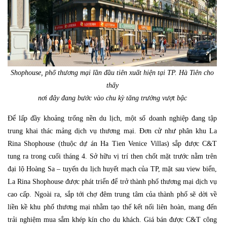
Shophouse, phố thương mại lần đầu tiên xuất hiện tại TP. Hà Tiên cho
thấy
nơi đây đang bước vào chu kỳ tăng trưởng vượt bậc
Để lấp đầy khoảng trống nền du lịch, một số doanh nghiệp đang tập
trung khai thác mảng dịch vụ thương mại. Đơn cử như phân khu La
Rina Shophouse (thuộc dự án Ha Tien Venice Villas) sắp được C&T
tung ra trong cuối tháng 4. Sở hữu vị trí then chốt mặt trước nằm trên
đại lộ Hoàng Sa – tuyến du lịch huyết mạch của TP, mặt sau view biển,
La Rina Shophouse được phát triển để trở thành phố thương mại dịch vụ
cao cấp. Ngoài ra, sắp tới chợ đêm trung tâm của thành phố sẽ dời về
liền kề khu phố thương mại nhằm tạo thế kết nối liên hoàn, mang đến
trải nghiệm mua sắm khép kín cho du khách. Giá bán được C&T công