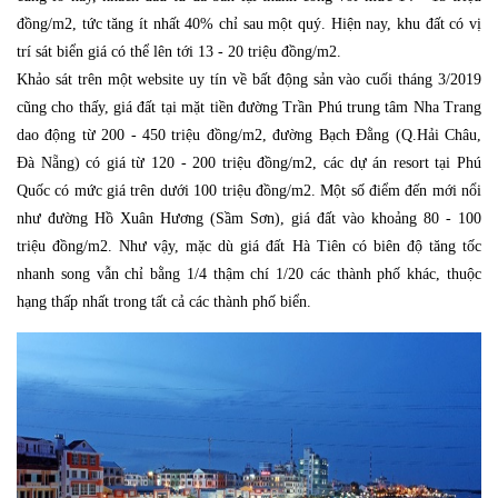
đồng/m2, tức tăng ít nhất 40% chỉ sau một quý. Hiện nay, khu đất có vị
trí sát biển giá có thể lên tới 13 - 20 triệu đồng/m2.
Khảo sát trên một website uy tín về bất động sản vào cuối tháng 3/2019
cũng cho thấy, giá đất tại mặt tiền đường Trần Phú trung tâm Nha Trang
dao động từ 200 - 450 triệu đồng/m2, đường Bạch Đằng (Q.Hải Châu,
Đà Nẵng) có giá từ 120 - 200 triệu đồng/m2, các dự án resort tại Phú
Quốc có mức giá trên dưới 100 triệu đồng/m2. Một số điểm đến mới nổi
như đường Hồ Xuân Hương (Sầm Sơn), giá đất vào khoảng 80 - 100
triệu đồng/m2. Như vậy, mặc dù giá đất Hà Tiên có biên độ tăng tốc
nhanh song vẫn chỉ bằng 1/4 thậm chí 1/20 các thành phố khác, thuộc
hạng thấp nhất trong tất cả các thành phố biển.