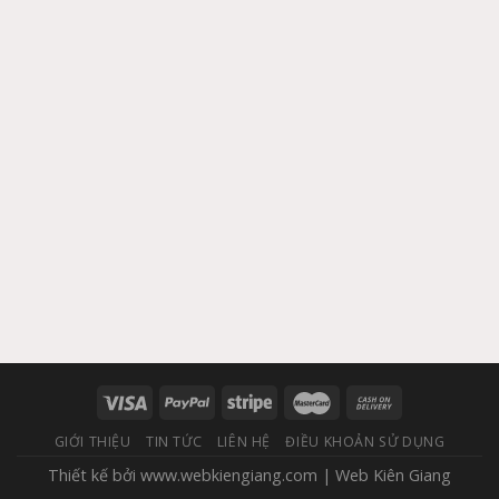
GIỚI THIỆU
TIN TỨC
LIÊN HỆ
ĐIỀU KHOẢN SỬ DỤNG
Thiết kế bởi
www.webkiengiang.com
|
Web Kiên Giang