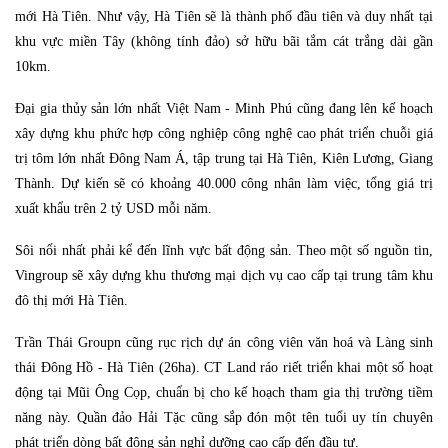
mới Hà Tiên. Như vậy, Hà Tiên sẽ là thành phố đầu tiên và duy nhất tại
khu vực miền Tây (không tính đảo) sở hữu bãi tắm cát trắng dài gần
10km.
Đại gia thủy sản lớn nhất Việt Nam - Minh Phú cũng đang lên kế hoạch
xây dựng khu phức hợp công nghiệp công nghệ cao phát triển chuỗi giá
trị tôm lớn nhất Đông Nam Á, tập trung tại Hà Tiên, Kiên Lương, Giang
Thành. Dự kiến sẽ có khoảng 40.000 công nhân làm việc, tổng giá trị
xuất khẩu trên 2 tỷ USD mỗi năm.
Sôi nổi nhất phải kể đến lĩnh vực bất động sản. Theo một số nguồn tin,
Vingroup sẽ xây dựng khu thương mại dịch vụ cao cấp tại trung tâm khu
đô thị mới Hà Tiên.
Trần Thái Groupn cũng rục rịch dự án công viên văn hoá và Làng sinh
thái Đông Hồ - Hà Tiên (26ha). CT Land ráo riết triển khai một số hoạt
động tại Mũi Ông Cọp, chuẩn bị cho kế hoạch tham gia thị trường tiềm
năng này. Quần đảo Hải Tặc cũng sắp đón một tên tuổi uy tín chuyên
phát triển dòng bất động sản nghỉ dưỡng cao cấp đến đầu tư.