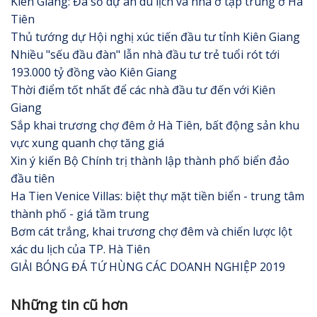
Kiên Giang: Đa số dự án du lịch và nhà ở tập trung ở Hà
Tiên
Thủ tướng dự Hội nghị xúc tiến đầu tư tỉnh Kiên Giang
Nhiều "sếu đầu đàn" lẫn nhà đầu tư trẻ tuổi rót tới
193.000 tỷ đồng vào Kiên Giang
Thời điểm tốt nhất để các nhà đầu tư đến với Kiên
Giang
Sắp khai trương chợ đêm ở Hà Tiên, bất động sản khu
vực xung quanh chợ tăng giá
Xin ý kiến Bộ Chính trị thành lập thành phố biển đảo
đầu tiên
Ha Tien Venice Villas: biệt thự mặt tiền biển - trung tâm
thành phố - giá tầm trung
Bơm cát trắng, khai trương chợ đêm và chiến lược lột
xác du lịch của TP. Hà Tiên
GIẢI BÓNG ĐÁ TỨ HÙNG CÁC DOANH NGHIỆP 2019
Những tin cũ hơn