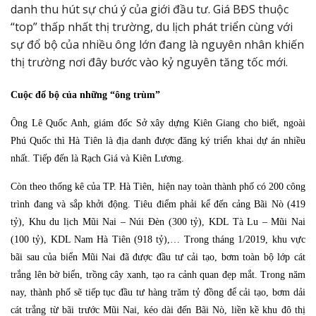
danh thu hút sự chú ý của giới đầu tư. Giá BĐS thuộc
“top” thấp nhất thị trường, du lịch phát triển cùng với
sự đổ bộ của nhiều ông lớn đang là nguyên nhân khiến
thị trường nơi đây bước vào kỷ nguyên tăng tốc mới.
Cuộc đổ bộ của những “ông trùm”
Ông Lê Quốc Anh, giám đốc Sở xây dựng Kiên Giang cho biết, ngoài
Phú Quốc thì Hà Tiên là địa danh được đăng ký triển khai dự án nhiều
nhất. Tiếp đến là Rạch Giá và Kiên Lương.
Còn theo thống kê của TP. Hà Tiên, hiện nay toàn thành phố có 200 công
trình đang và sắp khởi động. Tiêu điểm phải kể đến cảng Bãi Nò (419
tỷ), Khu du lịch Mũi Nai – Núi Đèn (300 tỷ), KDL Tà Lu – Mũi Nai
(100 tỷ), KDL Nam Hà Tiên (918 tỷ),… Trong tháng 1/2019, khu vực
bãi sau của biển Mũi Nai đã được đầu tư cải tạo, bơm toàn bộ lớp cát
trắng lên bờ biển, trồng cây xanh, tạo ra cảnh quan đẹp mắt. Trong năm
nay, thành phố sẽ tiếp tục đầu tư hàng trăm tỷ đồng để cải tạo, bơm dải
cát trắng từ bãi trước Mũi Nai, kéo dài đến Bãi Nò, liền kề khu đô thị