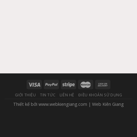
GIỚI THIỆU
TIN TỨC
LIÊN HỆ
ĐIỀU KHOẢN SỬ DỤNG
Thiết kế bởi
www.webkiengiang.com
|
Web Kiên Giang