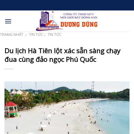
Skip
to
content
TRANG NHẤT
TIN TỨC
TIN TỨC
/
/
Du lịch Hà Tiên lột xác sẵn sàng chạy
đua cùng đảo ngọc Phú Quốc