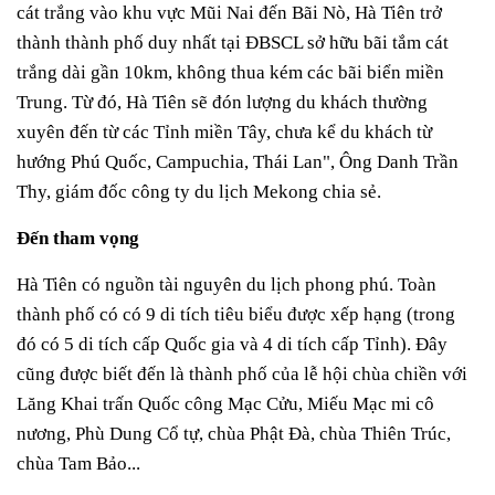
cát trắng vào khu vực Mũi Nai đến Bãi Nò, Hà Tiên trở
thành thành phố duy nhất tại ĐBSCL sở hữu bãi tắm cát
trắng dài gần 10km, không thua kém các bãi biển miền
Trung. Từ đó, Hà Tiên sẽ đón lượng du khách thường
xuyên đến từ các Tỉnh miền Tây, chưa kể du khách từ
hướng Phú Quốc, Campuchia, Thái Lan", Ông Danh Trần
Thy, giám đốc công ty du lịch Mekong chia sẻ.
Đến tham vọng
Hà Tiên có nguồn tài nguyên du lịch phong phú. Toàn
thành phố có có 9 di tích tiêu biểu được xếp hạng (trong
đó có 5 di tích cấp Quốc gia và 4 di tích cấp Tỉnh). Đây
cũng được biết đến là thành phố của lễ hội chùa chiền với
Lăng Khai trấn Quốc công Mạc Cửu, Miếu Mạc mi cô
nương, Phù Dung Cổ tự, chùa Phật Đà, chùa Thiên Trúc,
chùa Tam Bảo...