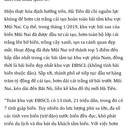
Hiện thực hóa định hướng trên, Hà Tiên đã chi nguồn lực
khủng để bơm cát trắng cải tạo hoàn toàn bãi tắm khu vực
Mũi Nai. Cụ thể, trong tháng 1/2019, khu vực bãi sau của
biển Mũi Nai đã được đầu tư cải tạo, bơm toàn bộ lớp cát
trắng lên bờ biển, trồng cây xanh, tạo ra cảnh quan đẹp
mắt. Hoạt động đã đưa Mũi Nai trở thành top 5 điểm đến
hấp dẫn nhất trong các bãi tắm tại khu vực phía Nam, đồng
thời là bãi biển đẹp nhất khu vực ĐBSCL (không tính bãi
biển thuộc đảo). Sắp tới, thành phố sẽ tiếp tục đầu tư hàng
trăm tỷ đồng để cải tạo, bơm dải cát trắng từ bãi trước Mũi
Nai, kéo dài đến Bãi Nò, liền kề khu đô thị mới Hà Tiên.
"Toàn khu vực ĐBSCL có 13 tỉnh, 21 triệu dân, trong đó có
7 tỉnh giáp biển. Tuy nhiên do lưu lượng phù sa lớn, đa số
các tỉnh ven biển (trừ đảo) nước biển đều đục, khó phát
triển du lịch và thu hút du khách tắm biển. Với việc bơm