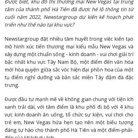
Được biết, khu đô thị thương mại New Vegas tại trung
tâm của thành phố Hà Tiên đã được hé lộ thông tin từ
cuối năm 2022, Newstargroup dự kiến kế hoạch phát
triển như thế nào tại khu vực?
Newstargroup đặt nhiều tâm huyết trong việc kiến tạo
mô hình xúc tiến thương mại kiểu mẫu New Vegas và
xây dựng một chuẩn sống - kinh doanh - vui chơi giải trí
bậc nhất khu vực Tây Nam Bộ, một điểm đến văn hóa
mới hòa quyện giữa sắc vóc hiện đại phồn hoa của một
tụ điểm nghỉ dưỡng và bản sắc miền Tây đậm đà đặc
trưng.
Được đầu tư mạnh mẽ về không gian chung với tiện ích
xanh trải dài, với tâm điểm là khu phố đi bộ với 4 khu
vực kinh doanh ăn uống, tổ chức sự kiện, vui chơi cho
trẻ em, New Vegas hứa hẹn tạo nên một biểu tượng
đáng tự hào cho thành phố Hà Tiên và một điểm-phải-
đến của khách du lịch.