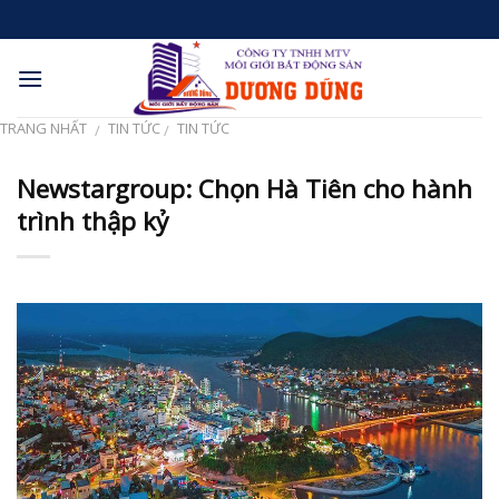
Skip
to
content
TRANG NHẤT
TIN TỨC
TIN TỨC
/
/
Newstargroup: Chọn Hà Tiên cho hành
trình thập kỷ