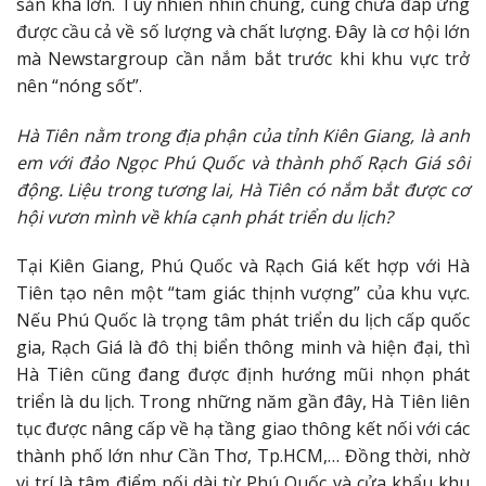
sản khá lớn. Tuy nhiên nhìn chung, cung chưa đáp ứng
được cầu cả về số lượng và chất lượng. Đây là cơ hội lớn
mà Newstargroup cần nắm bắt trước khi khu vực trở
nên “nóng sốt”.
Hà Tiên nằm trong địa phận của tỉnh Kiên Giang, là anh
em với đảo Ngọc Phú Quốc và thành phố Rạch Giá sôi
động. Liệu trong tương lai, Hà Tiên có nắm bắt được cơ
hội vươn mình về khía cạnh phát triển du lịch?
Tại Kiên Giang, Phú Quốc và Rạch Giá kết hợp với Hà
Tiên tạo nên một “tam giác thịnh vượng” của khu vực.
Nếu Phú Quốc là trọng tâm phát triển du lịch cấp quốc
gia, Rạch Giá là đô thị biển thông minh và hiện đại, thì
Hà Tiên cũng đang được định hướng mũi nhọn phát
triển là du lịch. Trong những năm gần đây, Hà Tiên liên
tục được nâng cấp về hạ tầng giao thông kết nối với các
thành phố lớn như Cần Thơ, Tp.HCM,… Đồng thời, nhờ
vị trí là tâm điểm nối dài từ Phú Quốc và cửa khẩu khu