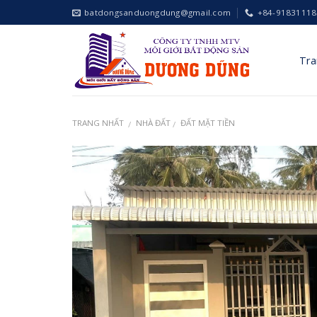
Skip
batdongsanduongdung@gmail.com
+84-91831118
to
content
Tra
TRANG NHẤT
NHÀ ĐẤT
ĐẤT MẶT TIỀN
/
/