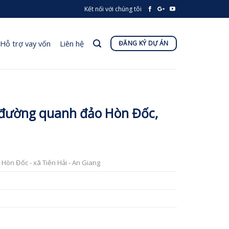
Kết nối với chúng tôi
Hỗ trợ vay vốn
Liên hệ
ĐĂNG KÝ DỰ ÁN
 đường quanh đảo Hòn Đốc,
Hòn Đốc - xã Tiên Hải - An Giang