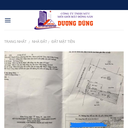
Skip
to
content
TRANG NHẤT
NHÀ ĐẤT
ĐẤT MẶT TIỀN
/
/