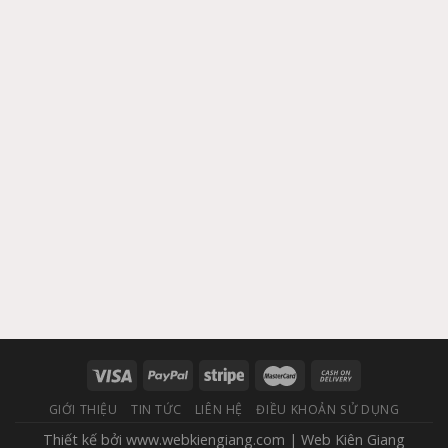
GIỚI THIỆU
TIN TỨC
LIÊN HỆ
ĐIỀU KHOẢN SỬ DỤNG
Thiết kế bởi
www.webkiengiang.com
|
Web Kiên Giang