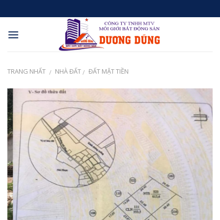
Skip
to
content
TRANG NHẤT
NHÀ ĐẤT
ĐẤT MẶT TIỀN
/
/