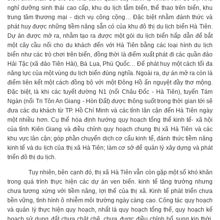
nghỉ dưỡng sinh thái cao cấp, khu du lịch tắm biển, thể thao trên biển, khu
trung tâm thương mại - dịch vụ công cộng… Đặc biệt nhằm đánh thức và
phát huy được những tiềm năng sẵn có của khu đô thị du lịch biển Hà Tiên.
Dự án được mở ra, nhằm tạo ra được một gói du lịch biển hấp dẫn để bắt
một cây cầu nối cho du khách đến với Hà Tiên bằng các loại hình du lịch
biển như các trò chơi trên biển, đồng thời là điểm xuất phát đi các quần đảo
Hải Tặc (xã đảo Tiên Hải), Bà Lụa, Phú Quốc… Để phát huy một cách tối đa
năng lực của một vùng du lịch biển đúng nghĩa. Ngoài ra, dự án mở ra còn là
điểm liên kết một cách đồng bộ với một Đông Hồ ấn nguyệt đầy thơ mộng.
Đặc biệt, là khi các tuyết đường N1 (nối Châu Đốc - Hà Tiên), tuyến Tám
Ngàn (nối Tri Tôn An Giang - Hòn Đất) được thông suốt trong thời gian tới sẽ
đưa các du khách từ TP. Hồ Chí Minh và các tỉnh lân cận đến Hà Tiên ngày
một nhiều hơn. Cụ thể hóa định hướng quy hoạch tổng thể kinh tế- xã hội
của tỉnh Kiên Giang và điều chỉnh quy hoạch chung thị xã Hà Tiên và các
khu vực lân cận; góp phần chuyển dịch cơ cấu kinh tế, đánh thức tiềm năng
kinh tế và du lịch của thị xã Hà Tiên; làm cơ sở để quản lý xây dựng và phát
triển đô thị du lịch.
Tuy nhiên, bên cạnh đó, thị xã Hà Tiên vẫn còn gặp một số khó khăn
trong quá trình thực hiện các dự án ven biển. kinh tế tăng trưởng nhưng
chưa tương xứng với tiềm năng, lợi thế của thị xã. Kinh tế phát triển chưa
bền vững, tình hình ô nhiễm môi trường ngày càng cao. Công tác quy hoạch
và quản lý thực hiện quy hoạch, nhất là quy hoạch tổng thể, quy hoạch kế
hoạch sử dụng đất chưa chặt chẽ, chưa được điều chỉnh bổ sung kịp thời,