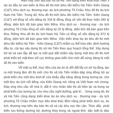
Hiện nay, trên địa bàn thị xã Hà Tiên đang triển khai thực hiện 3
dự án đầu tư ven biển là Khu đô thị mới (khu lấn biển) Hà Tiên- Kiên Giang
(C&T); Khu dịch vụ- thương mại- du lịch phường Tô Châu. Khu đô thị du lịch
Nam Hà Tiên. Trong đó, Khu đô thị mới (khu lấn biển) Hà Tiên- Kiên Giang
(C&T) với tổng số vốn đăng ký 334 tỷ đồng, tổng số vốn đã thực hiện 280 tỷ
đồng, diện tích đã bàn giao trên 96ha. Khu dịch vụ - thương mại - du lịch
phường Tô Châu tổng số vốn đăng ký 20 tỷ đồng, diện tích đã bàn giao trên
6ha. Riêng Khu đô thị du lịch Nam Hà Tiên có tổng số vốn đăng ký 872 tỷ
đồng, diện tích đã bàn giao trên 96ha. Việc triển khai dự án khu đô thị mới
(khu lấn biển) Hà Tiên - Kiên Giang (C&T) nhằm cụ thể hóa việc định hướng
đầu tư, cải tạo xây dựng thị xã Hà Tiên theo quy hoạch tổng thể. Xây dựng
bờ kè và san lắp để tạo ra một quỹ đất nhằm xây dựng một khu đô thị mới
phát triển bộ mặt theo bố cục không gian kiến trúc mới để xứng đáng là một
đô thị ven biển.
Về mặt cụ thể, mục tiêu của dự án là đổi đất lấy cơ sở hạ tầng, tạo
ra một trung tâm đô thị mới cho thị xã Hà Tiên nhằm đáp ứng đồng bộ sự
phát triển cho một khu kinh tế cửa khẩu đầy năng động trong tương lai, cho
một khu du lịch nổi tiếng của Kiên Giang nói riêng và Việt Nam nói chung.
Đáp ứng nhu cầu về nhà ở, đất ở cho nhân dân thị xã hiện tại và trong sự
phát triển của tương lai, cho nhu cầu nghĩ dưỡng, giải trí… Song song đó, thị
xã Hà Tiên cũng đang triển khai dự án khu dịch vụ - thương mại - du lịch
phường Tô Châu nhằm mục tiêu khai thác tiềm năng phát triển dịch vụ, du
lịch, thương mại trên địa bàn thị xã và các khu vực lân cận. Thúc đẩy phát
triển lưu thông đường bộ, đường thủy trong và ngoài tỉnh, đặc biệt là đảo