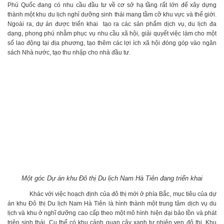
Phú Quốc đang có nhu cầu đầu tư về cơ sở hạ tầng rất lớn để xây dựng
thành một khu du lịch nghỉ dưỡng sinh thái mang tầm cỡ khu vực và thế giới.
Ngoài ra, dự án được triển khai tạo ra các sản phẩm dịch vụ, du lịch đa
dạng, phong phú nhằm phục vụ nhu cầu xã hội, giải quyết việc làm cho một
số lao động tại địa phương, tạo thêm các lợi ích xã hội đóng góp vào ngân
sách Nhà nước, tạo thu nhập cho nhà đầu tư.
Một góc Dự án khu Đô thị Du lịch Nam Hà Tiên đang triển khai
Khác với việc hoạch định của đô thị mới ở phía Bắc, mục tiêu của dự
án khu Đô thị Du lịch Nam Hà Tiên là hình thành một trung tâm dịch vụ du
lịch và khu ở nghĩ dưỡng cao cấp theo một mô hình hiện đại bảo tồn và phát
triên sinh thái. Cụ thể có khu cảnh quan cây xanh tự nhiên ven đô thị. Khu