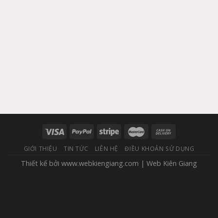
GIỚI THIỆU
TIN TỨC
LIÊN HỆ
ĐIỀU KHOẢN SỬ DỤNG
Thiết kế bởi
www.webkiengiang.com
|
Web Kiên Giang