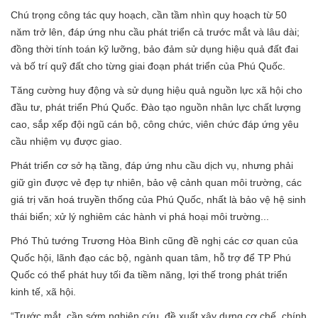
Chú trọng công tác quy hoạch, cần tầm nhìn quy hoạch từ 50
năm trở lên, đáp ứng nhu cầu phát triển cả trước mắt và lâu dài;
đồng thời tính toán kỹ lưỡng, bảo đảm sử dụng hiệu quả đất đai
và bố trí quỹ đất cho từng giai đoạn phát triển của Phú Quốc.
Tăng cường huy động và sử dụng hiệu quả nguồn lực xã hội cho
đầu tư, phát triển Phú Quốc. Đào tạo nguồn nhân lực chất lượng
cao, sắp xếp đội ngũ cán bộ, công chức, viên chức đáp ứng yêu
cầu nhiệm vụ được giao.
Phát triển cơ sở hạ tầng, đáp ứng nhu cầu dịch vụ, nhưng phải
giữ gìn được vẻ đẹp tự nhiên, bảo vệ cảnh quan môi trường, các
giá trị văn hoá truyền thống của Phú Quốc, nhất là bảo vệ hệ sinh
thái biển; xử lý nghiêm các hành vi phá hoại môi trường...
Phó Thủ tướng Trương Hòa Bình cũng đề nghị các cơ quan của
Quốc hội, lãnh đạo các bộ, ngành quan tâm, hỗ trợ để TP Phú
Quốc có thể phát huy tối đa tiềm năng, lợi thế trong phát triển
kinh tế, xã hội.
“Trước mắt, cần sớm nghiên cứu, đề xuất xây dựng cơ chế, chính