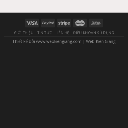
GIỚI THIỆU
TIN TỨC
LIÊN HỆ
ĐIỀU KHOẢN SỬ DỤNG
Thiết kế bởi
www.webkiengiang.com
|
Web Kiên Giang