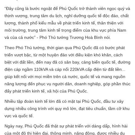
“Đây cũng là bước ngoặt để Phú Quốc trở thành viên ngọc quý và
thịnh vượng, trung tâm du lịch, nghỉ dưỡng quốc tế độc đáo, chất
lượng, thành phố kiểu mẫu về phát triển kinh tế, thân thiện với
môi trường, trung tâm kinh tế trọng điểm của khu vực phía Nam
và của cả nước” - Phó Thủ tướng Trương Hoà Bình nói.
Theo Phó Thủ tướng, thời gian qua Phú Quốc đã có bước phát
triển vượt bậc, từ một huyện đảo với điều kiện khó khăn, cách
biệt với đất liền, đến nay đã có sân bay, cảng biển quốc tế, đường
điện cáp ngầm 110kVA và cáp nổi 220kVA cấp điện từ đất liền...
giúp kết nối với mọi miền trên cả nước, quốc tế và mang nguồn
năng lượng đến phục vụ người dân, doanh nghiệp, góp phần thúc
đẩy phát triển kinh tế, xã hội của Phú Quốc.
Nhiều tập đoàn kinh tế lớn đã có mặt tại Phú Quốc, đầu tư xây
dựng nhiều công trình với quy mô lớn, đạt tiêu chuẩn, tầm cỡ khu
vực và quốc tế.
Ngày nay, Phú Quốc đã thật sự phát triển với dáng dấp, hình hài
của một đô thị hiện đại, thông minh, năng động, được nhiều du