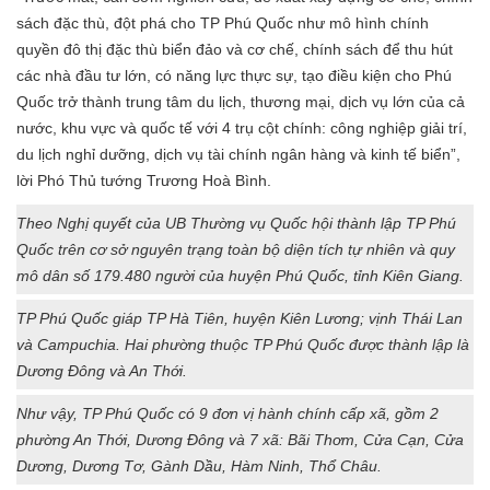
sách đặc thù, đột phá cho TP Phú Quốc như mô hình chính
quyền đô thị đặc thù biển đảo và cơ chế, chính sách để thu hút
các nhà đầu tư lớn, có năng lực thực sự, tạo điều kiện cho Phú
Quốc trở thành trung tâm du lịch, thương mại, dịch vụ lớn của cả
nước, khu vực và quốc tế với 4 trụ cột chính: công nghiệp giải trí,
du lịch nghỉ dưỡng, dịch vụ tài chính ngân hàng và kinh tế biển”,
lời Phó Thủ tướng Trương Hoà Bình.
Theo Nghị quyết của UB Thường vụ Quốc hội thành lập TP Phú
Quốc trên cơ sở nguyên trạng toàn bộ diện tích tự nhiên và quy
mô dân số 179.480 người của huyện Phú Quốc, tỉnh Kiên Giang.
TP Phú Quốc giáp TP Hà Tiên, huyện Kiên Lương; vịnh Thái Lan
và Campuchia. Hai phường thuộc TP Phú Quốc được thành lập là
Dương Đông và An Thới.
Như vậy, TP Phú Quốc có 9 đơn vị hành chính cấp xã, gồm 2
phường An Thới, Dương Đông và 7 xã: Bãi Thơm, Cửa Cạn, Cửa
Dương, Dương Tơ, Gành Dầu, Hàm Ninh, Thổ Châu.