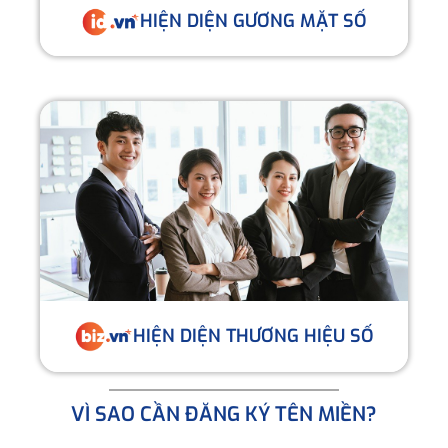
HIỆN DIỆN GƯƠNG MẶT SỐ
HIỆN DIỆN THƯƠNG HIỆU SỐ
VÌ SAO CẦN ĐĂNG KÝ TÊN MIỀN?