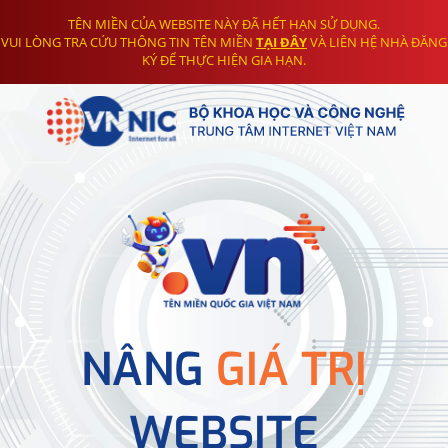
TÊN MIỀN CỦA WEBSITE NÀY ĐÃ HẾT HẠN SỬ DỤNG.
VUI LÒNG TRA CỨU THÔNG TIN TÊN MIỀN
TẠI ĐÂY
VÀ LIÊN HỆ NHÀ ĐĂNG
KÝ ĐỂ THỰC HIỆN GIA HẠN.
NÂNG
GIÁ TRỊ
WEBSITE